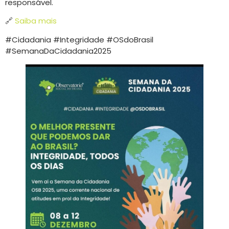
responsável.
🔗
Saiba mais
#Cidadania #Integridade #OSdoBrasil
#SemanaDaCidadania2025