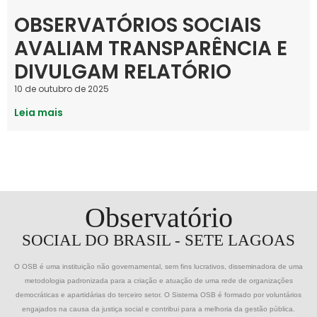
OBSERVATÓRIOS SOCIAIS
AVALIAM TRANSPARÊNCIA E
DIVULGAM RELATÓRIO
10 de outubro de 2025
Leia mais
Observatório
SOCIAL DO BRASIL - SETE LAGOAS
O OSB é uma instituição não governamental, sem fins lucrativos, disseminadora de uma
metodologia padronizada para a criação e atuação de uma rede de organizações
democráticas e apartidárias do terceiro setor. O Sistema OSB é formado por voluntários
engajados na causa da justiça social e contribui para a melhoria da gestão pública.